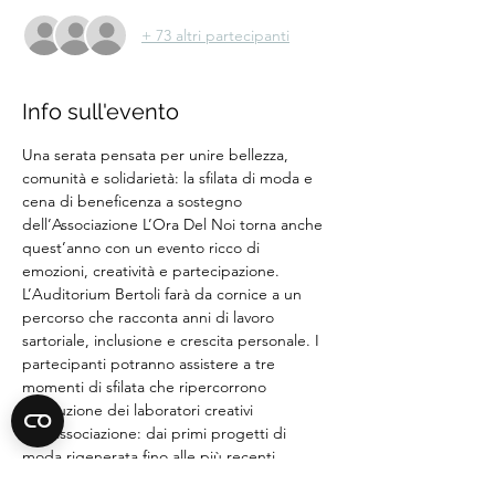
+ 73 altri partecipanti
Info sull'evento
Una serata pensata per unire bellezza, 
comunità e solidarietà: la sfilata di moda e 
cena di beneficenza a sostegno 
dell’Associazione L’Ora Del Noi torna anche 
quest’anno con un evento ricco di 
emozioni, creatività e partecipazione.
L’Auditorium Bertoli farà da cornice a un 
percorso che racconta anni di lavoro 
sartoriale, inclusione e crescita personale. I 
partecipanti potranno assistere a tre 
momenti di sfilata che ripercorrono 
l’evoluzione dei laboratori creativi 
dell’associazione: dai primi progetti di 
moda rigenerata fino alle più recenti 
collezioni nate grazie a collaborazioni 