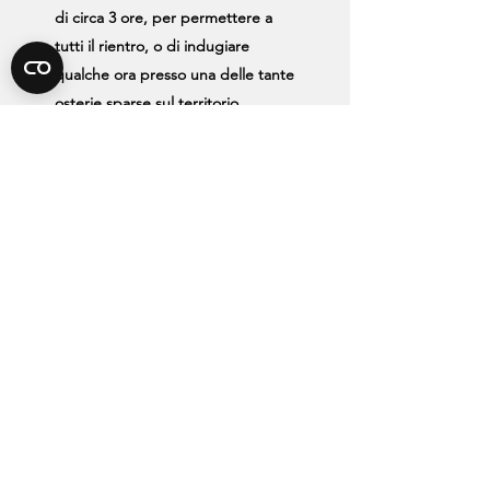
di circa 3 ore, per permettere a
tutti il rientro, o di indugiare
qualche ora presso una delle tante
osterie sparse sul territorio.
Domenica 01 Ottobre ci sarà la
cerimonia di chiusura della
manifestazione, durante la quale
verrà consegnato un Diploma di
partecipazione speciale a coloro
che sono riusciti a partecipare a
tutte le tappe, e che vedrà la
presenza di numerosi stand
enogastronomici, con specialità
del territorio, prodotti della
tradizione e street food.